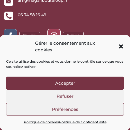
art@magalibouteloup.fr
06 74 58 16 49
Suivre
Suivre
Gérer le consentement aux
cookies
Commandes en ligne
Ce site utilise des cookies et vous donne le contrôle sur ce que vous
souhaitez activer
.
Conditions Générales de Vente
Mes commandes
Accepter
Mes adresses
Mot de passe perdu
Refuser
Site réalisé en collaboration avec
Facilit’Web
–
Mentions
Préférences
Légales
–
Politique de Confidentialité
–
Politique de
cookies
Politique de cookies
Politique de Confidentialité