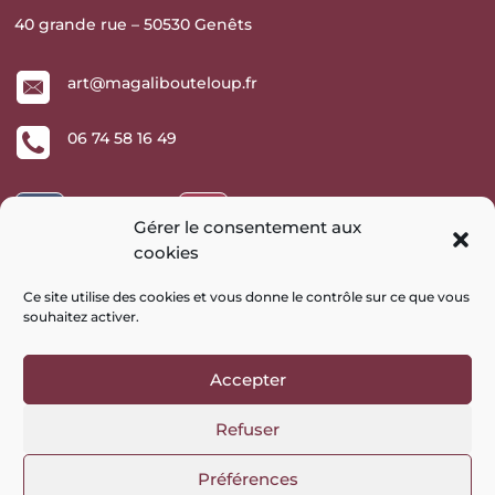
40 grande rue – 50530 Genêts
art@magalibouteloup.fr
06 74 58 16 49
Suivre
Suivre
Gérer le consentement aux
cookies
Ce site utilise des cookies et vous donne le contrôle sur ce que vous
Commandes en ligne
souhaitez activer
.
Conditions Générales de Vente
Mes commandes
Accepter
Mes adresses
Refuser
Mot de passe perdu
Préférences
Site réalisé en collaboration avec
Facilit’Web
–
Mentions