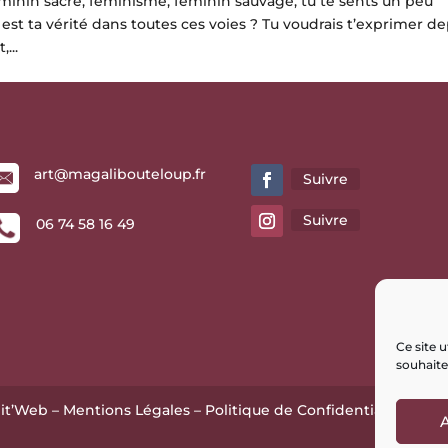
nin sacré, féminisme, féminin sauvage, tu te sents un peu
st ta vérité dans toutes ces voies ? Tu voudrais t’exprimer de
...
art@magalibouteloup.fr
Suivre
Suivre
06 74 58 16 49
Ce site 
souhaite
lit’Web
–
Mentions Légales
–
Politique de Confidentialité
–
Poli