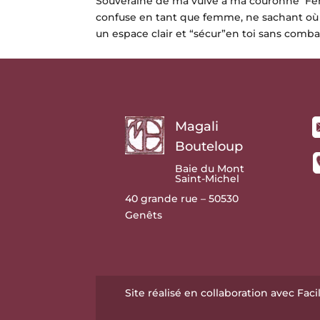
Souveraine de ma vulve à ma couronne Fémi
confuse en tant que femme, ne sachant où e
un espace clair et “sécur”en toi sans combat,
Magali
Bouteloup
Baie du Mont
Saint-Michel
40 grande rue – 50530
Genêts
Site réalisé en collaboration avec
Faci