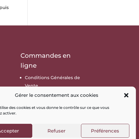
puis
Commandes en
ligne
Conditions Générales de
Vente
Mes commandes
Gérer le consentement aux cookies
Mes adresses
utilise des cookies et vous donne le contrôle sur ce que vous
Mot de passe perdu
z activer
.
tique de cookies
Accepter
Refuser
Préférences