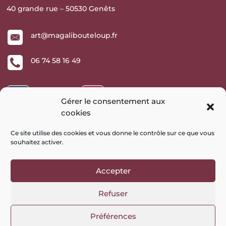
40 grande rue – 50530 Genêts
art@magalibouteloup.fr
06 74 58 16 49
Suivre
Suivre
Gérer le consentement aux
cookies
Ce site utilise des cookies et vous donne le contrôle sur ce que vous
Commandes en ligne
souhaitez activer
.
Conditions Générales de Vente
Mes commandes
Accepter
Mes adresses
Refuser
Mot de passe perdu
Préférences
Site réalisé en collaboration avec
Facilit’Web
–
Mentions